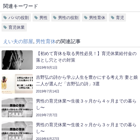
関連キーワード
パパの役割
男性
男性の役割
男性育休
育児
育児休業
えい夫の部屋
,
男性育休
の関連記事
【初めて育休を取る男性必見！】育児休業給付金の
落とし穴とその対策
2019年9月1日
吉野弘の詩から学ぶ人生を豊かにする考え方 妻と娘
二人が選んだ「吉野弘の詩」3選
2019年7月14日
男性の育児休業〜生後３ヶ月から４ヶ月までの暮ら
し〜
2019年7月7日
男性の育児休業〜生後２ヶ月から３ヶ月までの暮ら
し〜
2019年6月27日