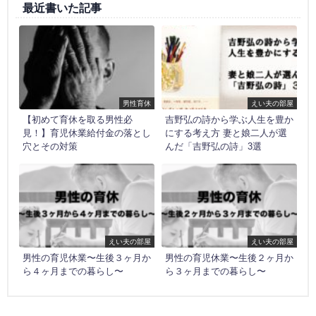
最近書いた記事
男性育休
えい夫の部屋
【初めて育休を取る男性必
吉野弘の詩から学ぶ人生を豊か
見！】育児休業給付金の落とし
にする考え方 妻と娘二人が選
穴とその対策
んだ「吉野弘の詩」3選
えい夫の部屋
えい夫の部屋
男性の育児休業〜生後３ヶ月か
男性の育児休業〜生後２ヶ月か
ら４ヶ月までの暮らし〜
ら３ヶ月までの暮らし〜