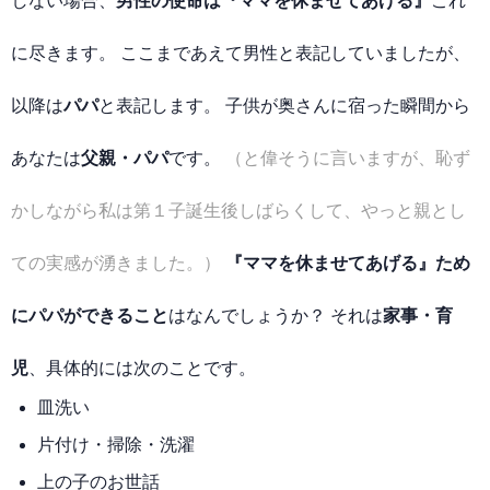
しない場合、
男性の使命は『ママを休ませてあげる』
これ
に尽きます。 ここまであえて男性と表記していましたが、
以降は
パパ
と表記します。 子供が奥さんに宿った瞬間から
あなたは
父親・パパ
です。
（と偉そうに言いますが、恥ず
かしながら私は第１子誕生後しばらくして、やっと親とし
ての実感が湧きました。）
『ママを休ませてあげる』ため
にパパができること
はなんでしょうか？ それは
家事・育
児
、具体的には次のことです。
皿洗い
片付け・掃除・洗濯
上の子のお世話