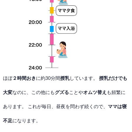
ほぼ
２時間おき
に約30分間
授乳
しています。
授乳だけでも
大変
なのに、この他にも
グズる
ことや
オムツ替え
も頻繁に
あります。 これが毎日、昼夜を問わず続くので、
ママは寝
不足
になります。