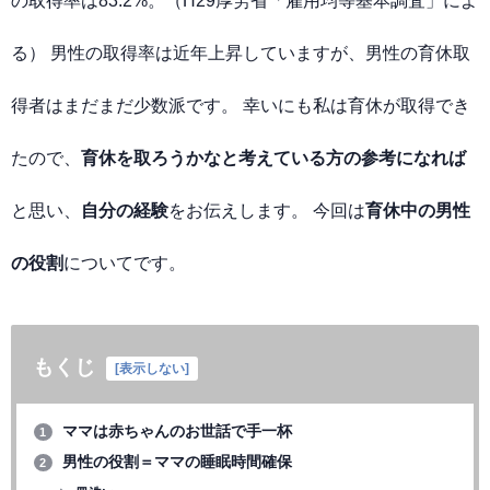
の取得率は83.2%。（H29厚労省「雇用均等基本調査」によ
る） 男性の取得率は近年上昇していますが、男性の育休取
得者はまだまだ少数派です。 幸いにも私は育休が取得でき
たので、
育休を取ろうかなと考えている方の参考になれば
と思い、
自分の経験
をお伝えします。 今回は
育休中の男性
の役割
についてです。
もくじ
[
表示しない
]
ママは赤ちゃんのお世話で手一杯
1
男性の役割＝ママの睡眠時間確保
2