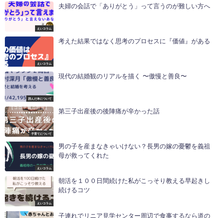
夫婦の会話で「ありがとう」って言うのが難しい方へ
えいコラム
考えた結果ではなく思考のプロセスに『価値』がある
えいコラム
現代の結婚観のリアルを描く 〜傲慢と善良〜
読んだ本について
第三子出産後の後陣痛が辛かった話
子育てについて
男の子を産まなきゃいけない？長男の嫁の憂鬱を義祖
母が救ってくれた
えいコラム
朝活を１００日間続けた私がこっそり教える早起きし
続けるコツ
えいコラム
子連れでリニア見学センター周辺で食事するなら道の