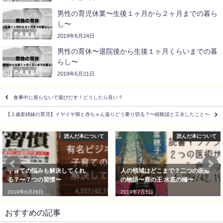
男性の育児休業〜生後１ヶ月から２ヶ月までの暮ら
し〜
2019年6月24日
男性の育休〜退院後から生後１ヶ月くらいまでの暮
らし〜
2019年6月21日
食事中に座らないで遊びだす！どうしたら良い？
【２歳差姉妹の育児】イヤイヤ期と赤ちゃん返りどう乗り切る？〜経験談と工夫したこと〜
読んだ本について
読んだ本について
子育ての悩みも解決してくれ
人の領域はどこまで？二つの医療
る？〜７つの習慣〜
の物語〜鹿の王 水底の橋〜
2019年6月28日
2019年7月5日
おすすめの記事