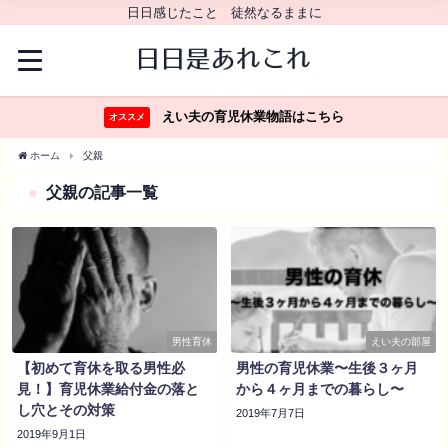
日日感じたこと 徒然なるままに
えい夫の育児休業物語はこちら
オススメ
ホーム
父親
父親の記事一覧
男性育休
えい夫の部屋
【初めて育休を取る男性必
男性の育児休業〜生後３ヶ月
見！】育児休業給付金の落と
から４ヶ月までの暮らし〜
し穴とその対策
2019年7月7日
2019年9月1日